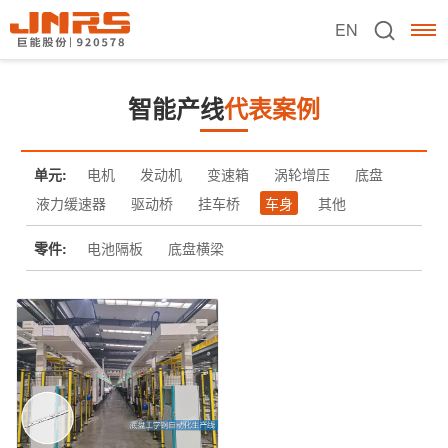
EN
智能产线
代表案例
单元:
电机
发动机
变速箱
涡轮增压
底盘
液力缓速器
驱动桥
挂车桥
车身
其他
零件:
电池隔板
底盘横梁