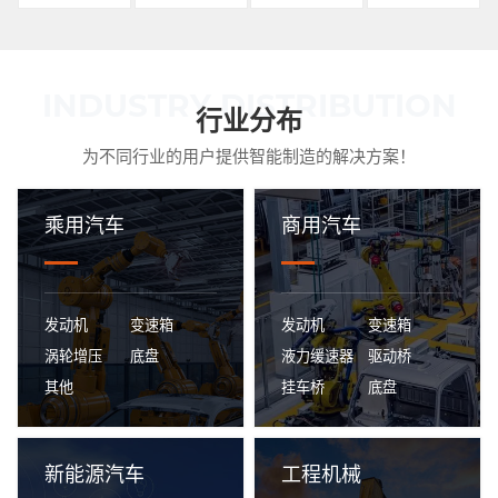
INDUSTRY DISTRIBUTION
行业分布
为不同行业的用户提供智能制造的解决方案！
乘用汽车
商用汽车
乘用汽车
商用汽车
发动机
变速箱
发动机
变速箱
涡轮增压
底盘
液力缓速器
驱动桥
其他
挂车桥
底盘
为乘用汽车制造业提供生产自
为商用汽车制造业提供生产自
动化、智能化一体化数字生产
动化、智能化一体化数字生产
解决方案。
解决方案。
新能源汽车
工程机械