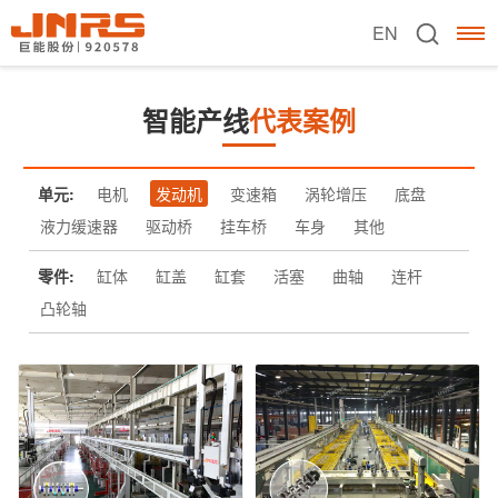
EN
智能产线
代表案例
单元:
电机
发动机
变速箱
涡轮增压
底盘
液力缓速器
驱动桥
挂车桥
车身
其他
零件:
缸体
缸盖
缸套
活塞
曲轴
连杆
凸轮轴