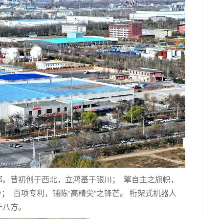
邦。昔初创于西北，立鸿基于银川； 擎自主之旗帜，
骨； 百项专利，铺陈“高精尖”之锋芒。 桁架式机器人
于八方。