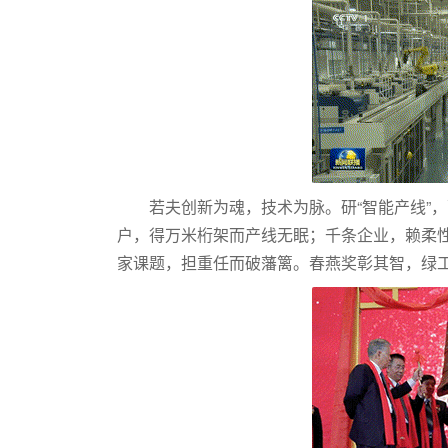
若夫创新为魂，技术为脉。研“智能产线”
户，得万米桁架而产线无眠；千条企业，赖柔
家课题，担重任而破藩篱。春燕奖彰其智，绿工