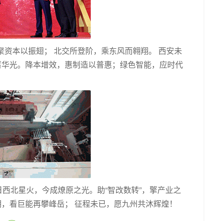
聚资本以振翅； 北交所登阶，乘东风而翱翔。 西安未
以蓄华光。降本增效，惠制造以普惠；绿色智能，应时代
西北星火，今成燎原之光。助“智改数转”，擎产业之
期，看巨能再攀峰岳； 征程未已，愿九州共沐辉煌！