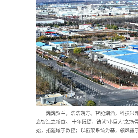
巍巍贺兰，浩浩朔方。智能潮涌，科技兴
启智造之新章。 十年砥砺，铸就“小巨人”之筋
始，拓疆域于数控；以桁架系统为基，领风骚