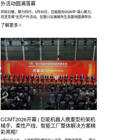
外活动圆满落幕
风和日暖，聚力同行。5月30日，巨能股份2026年“凝心聚力、
攻坚克难”全员户外活动，在银川云端城市生态基地圆满举办。
公司全体员工、西安未来及蓝杰公司同仁齐聚一堂，以团建凝聚
了解更多
初心，以同心奔赴征程，在协作中淬炼团队力量，在欢聚中彰显
巨能人昂扬向上的精神风貌。
CCMT2026开幕 | 巨能机器人携重型桁架机
械手、柔性产线、智能工厂整体解决方案精
彩亮相！