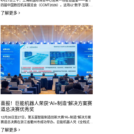
4月21日上午，上海新国际博览中心迎来一场智造盛宴——第十
四届中国数控机床展览会（CCMT2026）。这场以“数字·互联·智
造”为主题的行业盛会，汇聚了全球机床技术的最新成果，以
了解更多
20.2万平方米的亚洲最大规模，为机床工具产业链上下游人士搭
建起一个交流、合作与创新的顶级平台。
喜报！巨能机器人荣获“AI+制造”解决方案赛
道总决赛优秀奖
12月26日至27日，第五届智能制造创新大赛“AI+制造”解决方案
赛道总决赛在浙江省衢州市成功举办。巨能机器人凭《全栈式智
能柔性制造系统》荣获本次大赛优秀奖。
了解更多