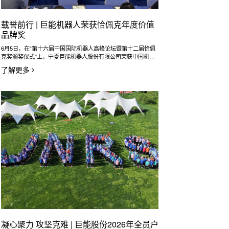
载誉前行 | 巨能机器人荣获恰佩克年度价值
品牌奖
6月5日，在“第十六届中国国际机器人高峰论坛暨第十二届恰佩
克奖颁奖仪式”上，宁夏巨能机器人股份有限公司荣获中国机器
人行业专业奖项——“恰佩克年度价值品牌奖”。这一殊荣不仅是
了解更多
对巨能机器人品牌实力的权威认可，更标志着巨能机器人深度融
入中国智能制造浪潮，成为推动机器人产业变革与发展的重要力
量。
凝心聚力 攻坚克难 | 巨能股份2026年全员户