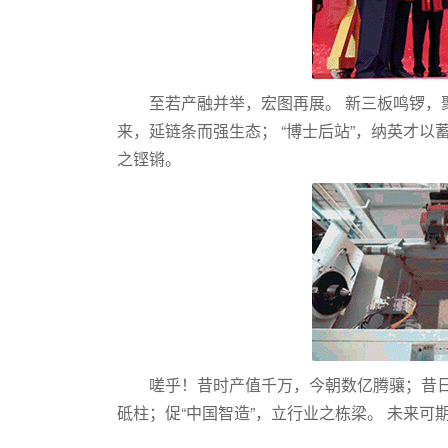
至若产融并举，宏图再展。 新三板鸣锣，
来，延链条而强生态； “博士后站”，纳英才
之铿锵。
嗟乎！昔时产值千万，今朝数亿腾骧；昔日
砥柱；促“中国智造”，立行业之栋梁。 未来可