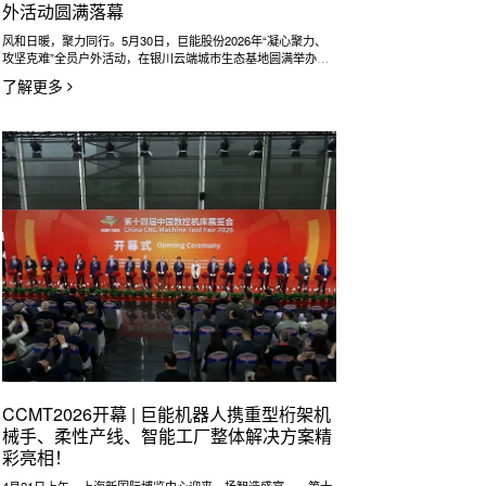
外活动圆满落幕
风和日暖，聚力同行。5月30日，巨能股份2026年“凝心聚力、
攻坚克难”全员户外活动，在银川云端城市生态基地圆满举办。
公司全体员工、西安未来及蓝杰公司同仁齐聚一堂，以团建凝聚
了解更多
初心，以同心奔赴征程，在协作中淬炼团队力量，在欢聚中彰显
巨能人昂扬向上的精神风貌。
CCMT2026开幕 | 巨能机器人携重型桁架机
械手、柔性产线、智能工厂整体解决方案精
彩亮相！