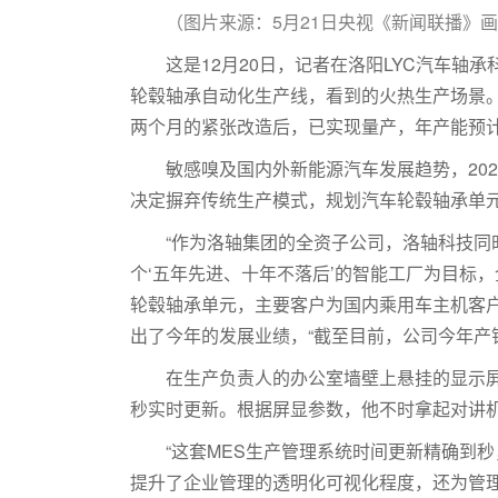
（图片来源：5月21日央视《新闻联播》
这是12月20日，记者在洛阳LYC汽车轴
轮毂轴承自动化生产线，看到的火热生产场景。
两个月的紧张改造后，已实现量产，年产能预计
敏感嗅及国内外新能源汽车发展趋势，20
决定摒弃传统生产模式，规划汽车轮毂轴承单
“作为洛轴集团的全资子公司，洛轴科技
个‘五年先进、十年不落后’的智能工厂为目标
轮毂轴承单元，主要客户为国内乘用车主机客户
出了今年的发展业绩，“截至目前，公司今年产销
在生产负责人的办公室墙壁上悬挂的显示
秒实时更新。根据屏显参数，他不时拿起对讲
“这套MES生产管理系统时间更新精确到
提升了企业管理的透明化可视化程度，还为管理