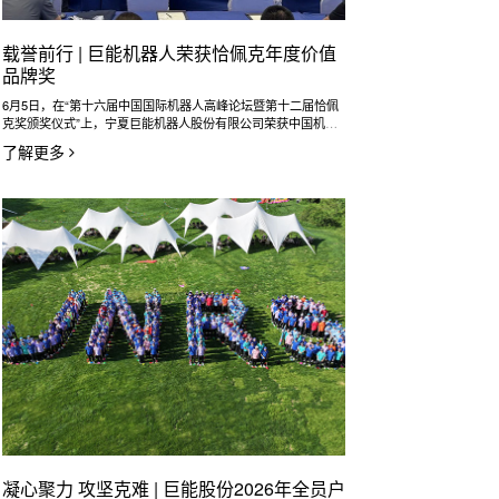
载誉前行 | 巨能机器人荣获恰佩克年度价值
品牌奖
6月5日，在“第十六届中国国际机器人高峰论坛暨第十二届恰佩
克奖颁奖仪式”上，宁夏巨能机器人股份有限公司荣获中国机器
人行业专业奖项——“恰佩克年度价值品牌奖”。这一殊荣不仅是
了解更多
对巨能机器人品牌实力的权威认可，更标志着巨能机器人深度融
入中国智能制造浪潮，成为推动机器人产业变革与发展的重要力
量。
凝心聚力 攻坚克难 | 巨能股份2026年全员户