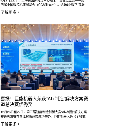
4月21日上午，上海新国际博览中心迎来一场智造盛宴——第十
四届中国数控机床展览会（CCMT2026）。这场以“数字·互联·智
造”为主题的行业盛会，汇聚了全球机床技术的最新成果，以
了解更多
20.2万平方米的亚洲最大规模，为机床工具产业链上下游人士搭
建起一个交流、合作与创新的顶级平台。
喜报！巨能机器人荣获“AI+制造”解决方案赛
道总决赛优秀奖
12月26日至27日，第五届智能制造创新大赛“AI+制造”解决方案
赛道总决赛在浙江省衢州市成功举办。巨能机器人凭《全栈式智
能柔性制造系统》荣获本次大赛优秀奖。
了解更多