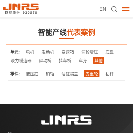
EN
智能产线
代表案例
单元:
电机
发动机
变速箱
涡轮增压
底盘
液力缓速器
驱动桥
挂车桥
车身
其他
零件:
液压缸
销轴
油缸端盖
支重轮
钻杆